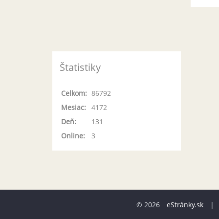
Štatistiky
Celkom:
86792
Mesiac:
4172
Deň:
131
Online:
3
© 2026
eStránky.sk
|