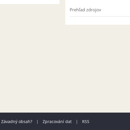
Prehľad zdrojov
Závadný obsah?
|
Zpracování dat
|
RSS