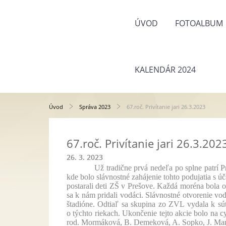
ÚVOD
FOTOALBUM
KALENDÁR 2024
Úvod
Správa 2023
67.roč. Privítanie jari 26.3.2023
67.roč. Privítanie jari 26.3.202
26. 3. 2023
Už tradične prvá nedeľa po splne patrí Privít
kde bolo slávnostné zahájenie tohto podujatia s 
postarali deti ZŠ v Prešove. Každá moréna bola o
sa k nám pridali vodáci. Slávnostné otvorenie vo
štadióne. Odtiaľ sa skupina zo ZVL vydala k sú
o týchto riekach. Ukončenie tejto akcie bolo na 
rod. Mormáková, B. Demeková, A. Sopko, J. Mart