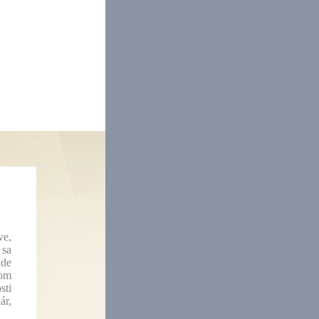
ve,
 sa
kde
nom
sti
ár,