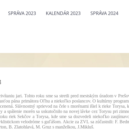
SPRÁVA 2023
KALENDÁR 2023
SPRÁVA 2024
3
aniu jari. Tohto roku sme sa stretli pred mestským úradom v Prešo
účasťou pána primátora Oľhu a niekoľko poslancov. O kultúrny program
cenená. Slávnostný sprievod na čele s morénami išiel k rieke Torysa, 
dy a spálenie morén sa uskutočnilo na novej lávke cez Torysu pri zim
toku riek Sekčov a Torysa, kde sme sa dozvedeli niekoľko zaujímavo
cyklistickom velodróme s guľášom. Akcie za ZVL sa zúčastnili: F. Bedn
on, B. Zlatohlavá, M. Gruz s manželkou, J.Mikluš.