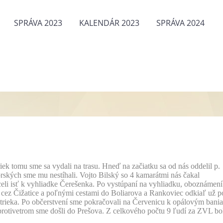
SPRÁVA 2023
KALENDÁR 2023
SPRÁVA 2024
priek tomu sme sa vydali na trasu. Hneď na začiatku sa od nás oddelil p.
ských sme mu nestíhali. Vojto Bilský so 4 kamarátmi nás čakal
eli isť k vyhliadke Čerešenka. Po vystúpaní na vyhliadku, oboznámení
 cez Čižatice a poľnými cestami do Boliarova a Rankoviec odkiaľ už p
strieka. Po občerstvení sme pokračovali na Červenicu k opálovým bani
 protivetrom sme došli do Prešova. Z celkového počtu 9 ľudí za ZVL bo