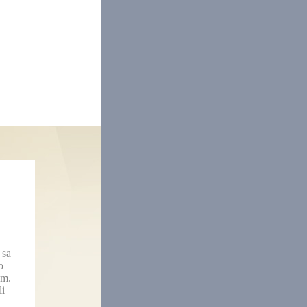
 sa
o
am.
li