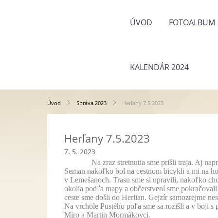
ÚVOD
FOTOALBUM
KALENDÁR 2024
Úvod
Správa 2023
Herľany 7.5.2023
Herľany 7.5.2023
7. 5. 2023
Na zraz stretnutia sme prišli traja. Aj na
Seman nakoľko bol na cestnom bicykli a mi na hor
v Lemešanoch. Trasu sme si upravili, nakoľko chc
okolia podľa mapy a občerstvení sme pokračovali
ceste sme došli do Herlian. Gejzír samozrejme ne
Na vrchole Pustého poľa sme sa rozišli a v boji s
Miro a Martin Mormákovci.