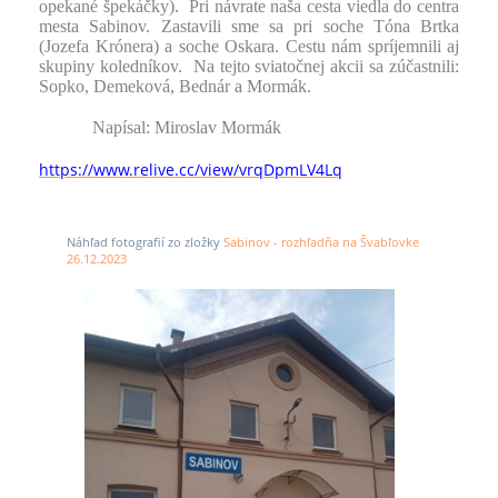
opekané špekáčky). Pri návrate naša cesta viedla do centra
mesta Sabinov. Zastavili sme sa pri soche Tóna Brtka
(Jozefa Krónera) a soche Oskara. Cestu nám spríjemnili aj
skupiny koledníkov. Na tejto sviatočnej akcii sa zúčastnili:
Sopko, Demeková, Bednár a Mormák.
Napísal: Miroslav Mormák
https://www.relive.cc/view/vrqDpmLV4Lq
Náhľad fotografií zo zložky
Sabinov - rozhľadňa na Švabľovke
26.12.2023