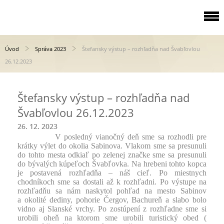
Úvod
Správa 2023
Štefansky výstup – rozhľadňa nad Švabľovlou
26.12.2023
Štefansky výstup – rozhľadňa nad
Švabľovlou 26.12.2023
26. 12. 2023
V posledný vianočný deň sme sa rozhodli pre
krátky výlet do okolia Sabinova. Vlakom sme sa presunuli
do tohto mesta odkiaľ po zelenej značke sme sa presunuli
do bývalých kúpeľoch Švabľovka. Na hrebeni tohto kopca
je postavená rozhľadňa – náš cieľ. Po miestnych
chodníkoch sme sa dostali až k rozhľadni. Po výstupe na
rozhľadňu sa nám naskytol pohľad na mesto Sabinov
a okolité dediny, pohorie Čergov, Bachureň a slabo bolo
vidno aj Slanské vrchy. Po zostúpení z rozhľadne sme si
urobili oheň na ktorom sme urobili turistický obed (