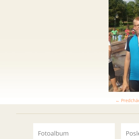
← Predchá
Fotoalbum
Posl