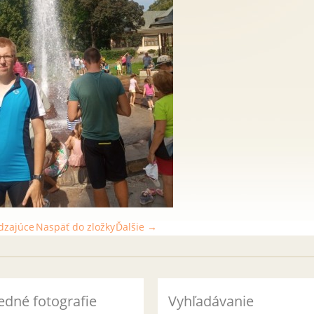
dzajúce
Naspäť do zložky
Ďalšie →
edné fotografie
Vyhľadávanie