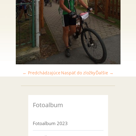
← Predchádzajúce
Naspäť do zložky
Ďalšie →
Fotoalbum
Fotoalbum 2023