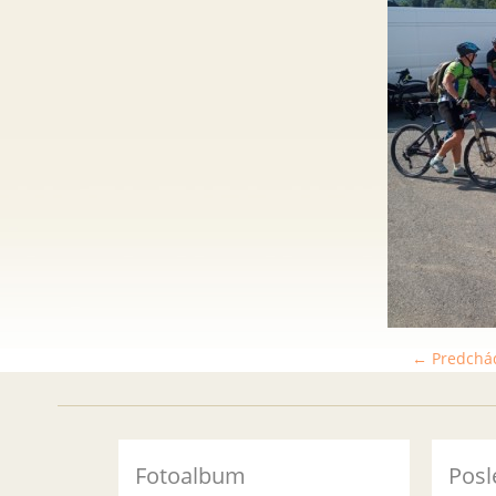
← Predchá
Fotoalbum
Posl