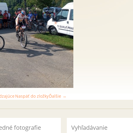
dzajúce
Naspäť do zložky
Ďalšie →
edné fotografie
Vyhľadávanie