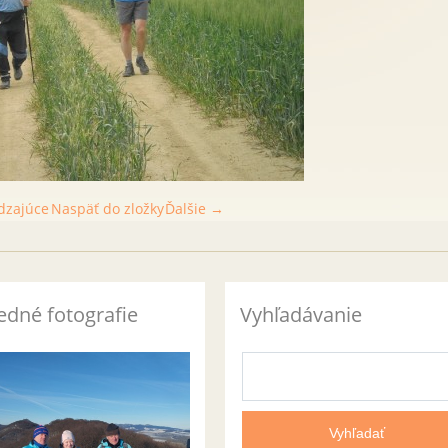
dzajúce
Naspäť do zložky
Ďalšie →
edné fotografie
Vyhľadávanie