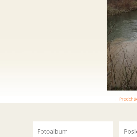
← Predchá
Fotoalbum
Posl