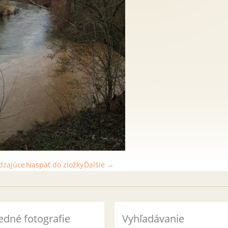
dzajúce
Naspäť do zložky
Ďalšie →
edné fotografie
Vyhľadávanie