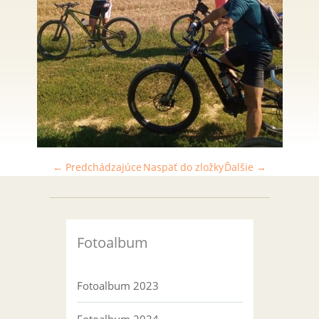
← Predchádzajúce
Naspäť do zložky
Ďalšie →
Fotoalbum
Fotoalbum 2023