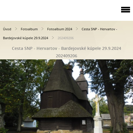
Úvod
Fotoalbum
Fotoalbum 2024
Cesta SNP - Hervartov -
Bardejovské kúpele 29.9.2024
202409206
Cesta SNP - Hervartov - Bardejovské kúpele 29.9.2024
202409206