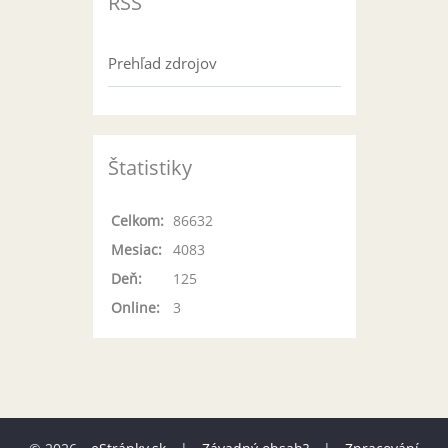
RSS
Prehľad zdrojov
Štatistiky
Celkom:
86632
Mesiac:
4083
Deň:
125
Online:
3