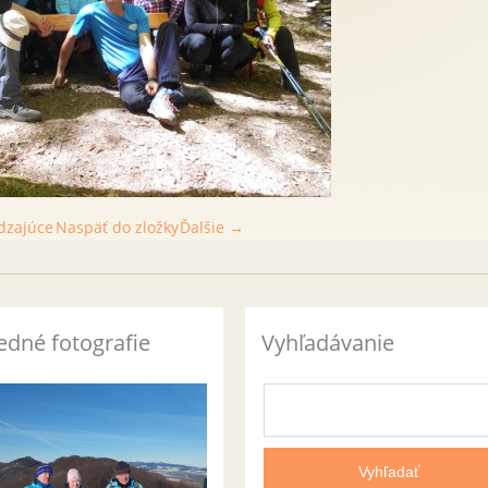
dzajúce
Naspäť do zložky
Ďalšie →
edné fotografie
Vyhľadávanie