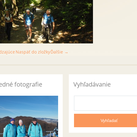
dzajúce
Naspäť do zložky
Ďalšie →
edné fotografie
Vyhľadávanie