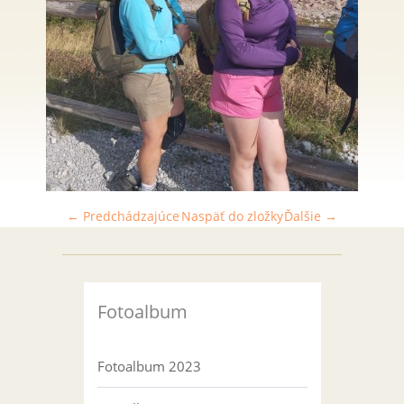
← Predchádzajúce
Naspäť do zložky
Ďalšie →
Fotoalbum
Fotoalbum 2023