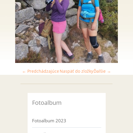
← Predchádzajúce
Naspäť do zložky
Ďalšie →
Fotoalbum
Fotoalbum 2023