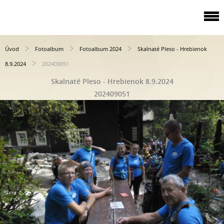
Úvod
Fotoalbum
Fotoalbum 2024
Skalnaté Pleso - Hrebienok
8.9.2024
202409051
Skalnaté Pleso - Hrebienok 8.9.2024
202409051