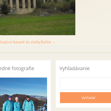
dzajúce
Naspäť do zložky
Ďalšie →
edné fotografie
Vyhľadávanie