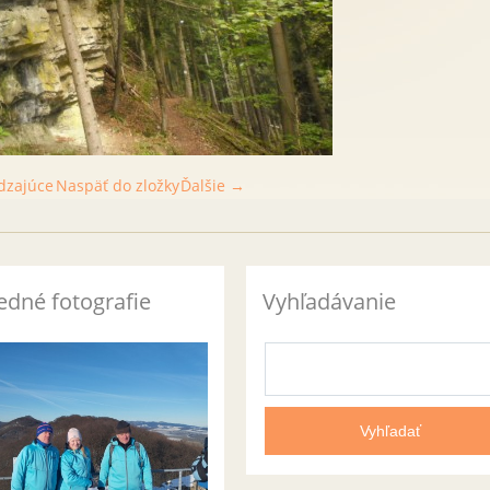
dzajúce
Naspäť do zložky
Ďalšie →
edné fotografie
Vyhľadávanie