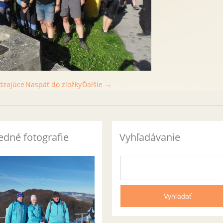
dzajúce
Naspäť do zložky
Ďalšie →
edné fotografie
Vyhľadávanie