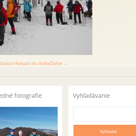
dzajúce
Naspäť do zložky
Ďalšie →
edné fotografie
Vyhľadávanie