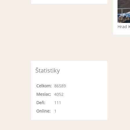
Hrad 
Štatistiky
Celkom:
86589
Mesiac:
4052
Deň:
111
Online:
1