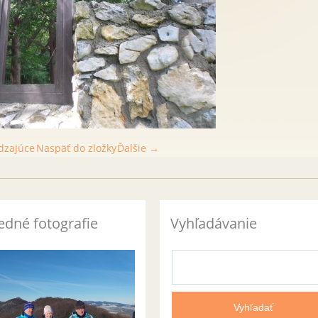
dzajúce
Naspäť do zložky
Ďalšie →
edné fotografie
Vyhľadávanie