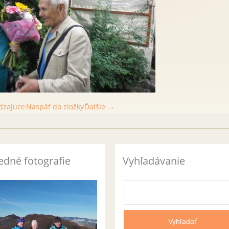
dzajúce
Naspäť do zložky
Ďalšie →
edné fotografie
Vyhľadávanie