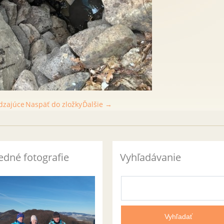
dzajúce
Naspäť do zložky
Ďalšie →
edné fotografie
Vyhľadávanie