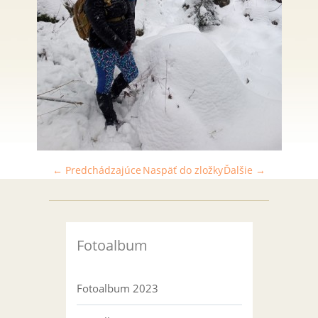
← Predchádzajúce
Naspäť do zložky
Ďalšie →
Fotoalbum
Fotoalbum 2023