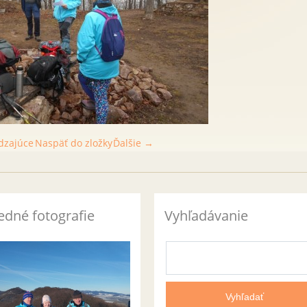
dzajúce
Naspäť do zložky
Ďalšie →
edné fotografie
Vyhľadávanie